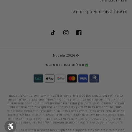
מדיניות העוגיות ואיסוף המידע
TikTok
Instagram
Facebook
Novela
© 2026,
תשלום בטוח ומאובטח
כל המידע המופיע באתר NOVELA נועד להעשרה ולמטרות אינפורמטיביות בלבד, ובשום
מקרה אין להתייחס אליו כאל אבחון, ייעוץ או תחליף לטיפול רפואי מקצועי. עולם הרפואה
והבריאות מתעדכן באופן תדיר, ולכן החברה אינה אחראית לאי-דיוקים, השמטות או טעויות
בתוכן. אנו ממליצים בחום להתייעץ עם רופא מטפל או איש מקצוע מוסמך טרם השימוש
במוצרים שלנו, בפרט אם קיים רקע רפואי כלשהו. חוות דעת, עדויות והמלצות המפורסמות
באתר משקפות חוויות אישיות של לקוחות בלבד ואינן מבטיחות תוצאות זהות לכל משתמש.
האנשים המופיעים בפרסומים שלנו אינם גורמי רפואה. החברה מסירה מעצמה כל אחריות
לנזק, ישיר או עקיף, שעלול להיגרם כתוצאה מהסתמכות על המידע או שימוש במוצרים.
המוצרים מיוצרים במפעלים המפוקחים תחת תקני איכות מחמירים וברישום FDA. יחד עם