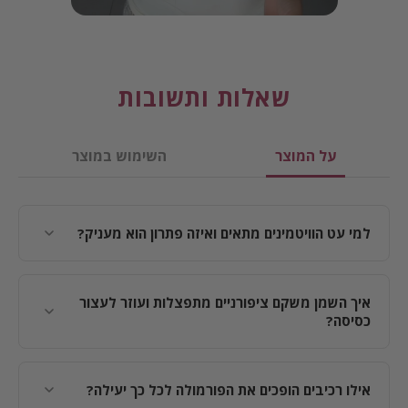
שאלות ותשובות
על המוצר
השימוש במוצר
למי עט הוויטמינים מתאים ואיזה פתרון הוא מעניק?
הפורמולה מותאמת
לכולם – נשים, גברים, בני נוער
וילדים
:
איך השמן משקם ציפורניים מתפצלות ועוזר לעצור
כסיסה?
לכוססים וכוססות (ילדים ומבוגרים):
מעניקה לחות
אינטנסיבית המנטרלת יובש ושוונצים, ומקשיחה את
הציפורן כדי לעזור בשבירת ההרגל.
חיזוק המבנה ומניעת פיצול:
השמנים חודרים עמוק,
מחברים את שכבות הקרטין חזרה ומעניקים לציפורן
אילו רכיבים הופכים את הפורמולה לכל כך יעילה?
לציפורניים דקות, שבירות ומתפצלות:
הזנה עמוקה