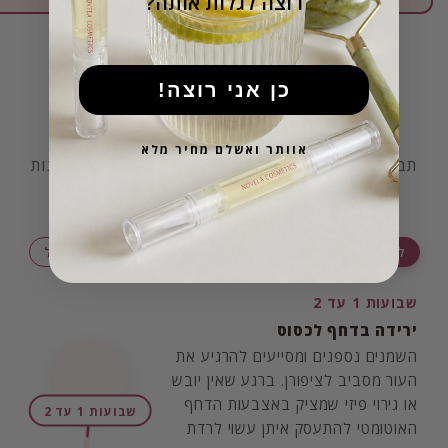
?רוצה לגלות אותה
!כן אני רוצה
למה לצפות ומתי?
אוותר ואשלם מחיר מלא
תבחרו את המטרה שלכם ותראו איך הציפורניים משתנות
שלב אחר שלב.
להפסקת כסיסה
להארכה וחיזוק טבעי
לשיקום מנזקי ג'ל
שבועות 1 עד 2
ירידה בדחף לכסוס
השמנים נספגים ומסייעים להרגיע את
העור מסביב לציפורן. ברגע שאין יובש
או גירוי פיזי שמציק באצבעות הדחף
שבועות 1 עד 2
האוטומטי להתעסק איתן עשוי לרדת