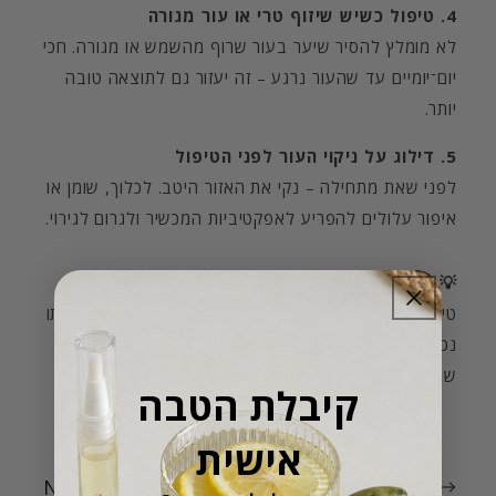
4. טיפול כשיש שיזוף טרי או עור מגורה
לא מומלץ להסיר שיער בעור שרוף מהשמש או מגורה. חכי
יום־יומיים עד שהעור נרגע – זה יעזור גם לתוצאה טובה
יותר.
5. דילוג על ניקוי העור לפני הטיפול
לפני שאת מתחילה – נקי את האזור היטב. לכלוך, שומן או
איפור עלולים להפריע לאפקטיביות המכשיר ולגרום לגירוי.
💡 בשורה התחתונה:
טיפול ביתי יכול להיות מדויק, נעים ויעיל – אם עושים אותו
נכון. תני לעור שלך את הזמן, תשומת הלב והעדינות
שמגיעים לו – ותהני מתוצאה אמיתית.
קיבלת הטבה
אישית
חזור להמדריך לעור מושלם מבית NOVELA