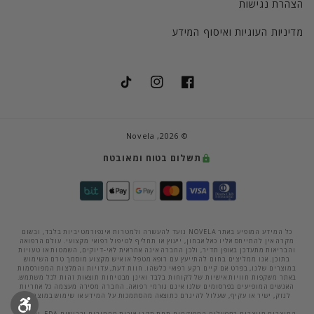
הצהרת נגישות
מדיניות העוגיות ואיסוף המידע
TikTok
Instagram
Facebook
Novela
© 2026,
תשלום בטוח ומאובטח
כל המידע המופיע באתר NOVELA נועד להעשרה ולמטרות אינפורמטיביות בלבד, ובשום
מקרה אין להתייחס אליו כאל אבחון, ייעוץ או תחליף לטיפול רפואי מקצועי. עולם הרפואה
והבריאות מתעדכן באופן תדיר, ולכן החברה אינה אחראית לאי-דיוקים, השמטות או טעויות
בתוכן. אנו ממליצים בחום להתייעץ עם רופא מטפל או איש מקצוע מוסמך טרם השימוש
במוצרים שלנו, בפרט אם קיים רקע רפואי כלשהו. חוות דעת, עדויות והמלצות המפורסמות
באתר משקפות חוויות אישיות של לקוחות בלבד ואינן מבטיחות תוצאות זהות לכל משתמש.
האנשים המופיעים בפרסומים שלנו אינם גורמי רפואה. החברה מסירה מעצמה כל אחריות
לנזק, ישיר או עקיף, שעלול להיגרם כתוצאה מהסתמכות על המידע או שימוש במוצרים.
המוצרים מיוצרים במפעלים המפוקחים תחת תקני איכות מחמירים וברישום FDA. יחד עם